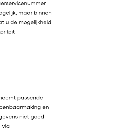
gerservicenummer
ogelijk, maar binnen
dat u de mogelijkheid
riteit
n neemt passende
 openbaarmaking en
egevens niet goed
 via