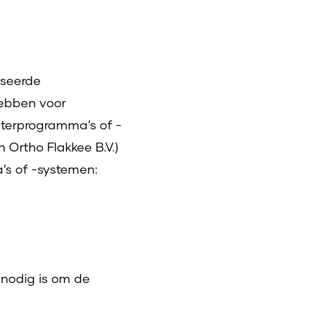
iseerde
hebben voor
terprogramma’s of -
Ortho Flakkee B.V.)
’s of -systemen:
 nodig is om de