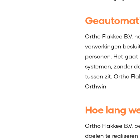
Geautomati
Ortho Flakkee B.V. 
verwerkingen beslui
personen. Het gaat
systemen, zonder da
tussen zit. Ortho F
Orthwin
Hoe lang w
Ortho Flakkee B.V. 
doelen te realiser